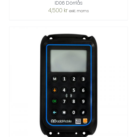
ID06 Dörrlås
4,500
kr
exkl. moms