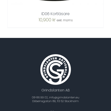
ID06 Kortläsare
10,900
kr
exkl. moms
Grindslanten AB
08-86 99 02, info@grindslanten.eu
Döbelnsgatan 89, 113 52 Stockholm